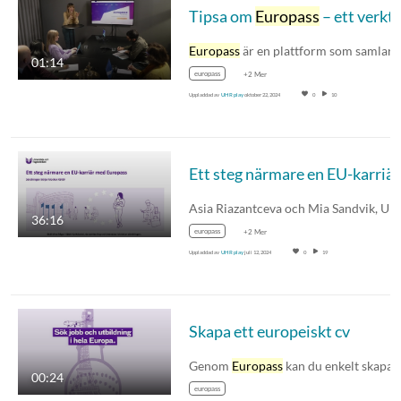
Tipsa om
Europass
– ett verktyg för studier och arbete i Europa (textad
Europass
är en plattform som samlar
01:14
europass
+2 Mer
Uppladdad av
UHR play
oktober 22, 2024
0
10
Et
36:16
europass
+2 Mer
Uppladdad av
UHR play
juli 12, 2024
0
19
Skapa ett europeiskt cv
Genom
Europass
kan du enkelt skapa ett cv me
00:24
europass