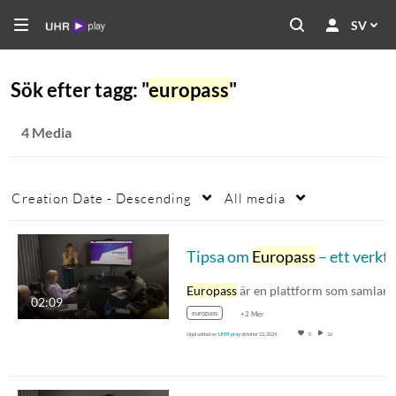
SV
Sök efter tagg: "
europass
"
4 Media
Creation Date - Descending
All media
Tipsa om
Europass
– ett verktyg för studier och arbete i Europa (syntolkad
Europass
är en plattform som samlar
02:09
europass
+2 Mer
Uppladdad av
UHR play
oktober 22, 2024
0
16