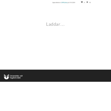
Uppladdad av
UHR play
juli 04, 2024
0
93
Laddar…
•
•
uhr.se
antagning.se
studera.nu
© Universitets- och högskolerådet