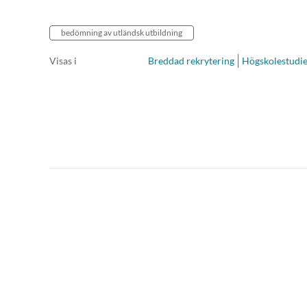
bedömning av utländsk utbildning
Visas i
Breddad rekrytering
Högskolestudi