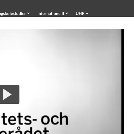
gskolestudier
Internationellt
UHR