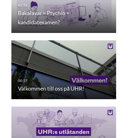
Bakalavar = Ptychio =
kandidatexamen?
Välkommen till oss på UHR!