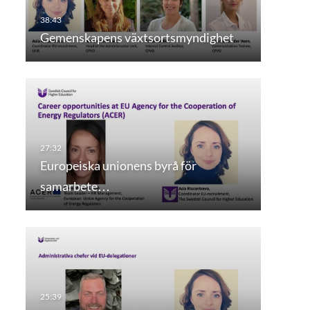
Gemenskapens växtsortsmyndighet
Europeiska unionens byrå för
samarbete…