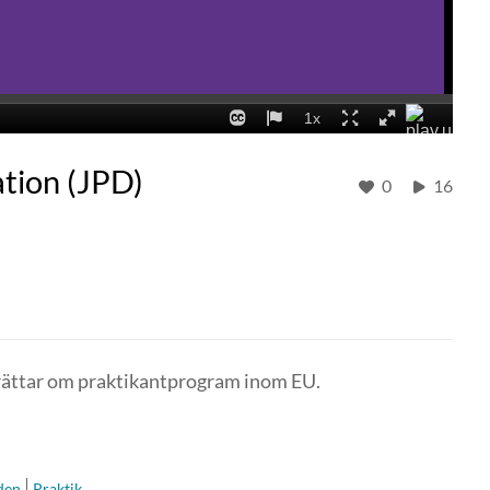
ation (JPD)
0
16
rättar om praktikantprogram inom EU.
lden
Praktik