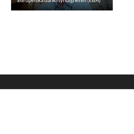
Europeiska bankmyndigheten (EBA)