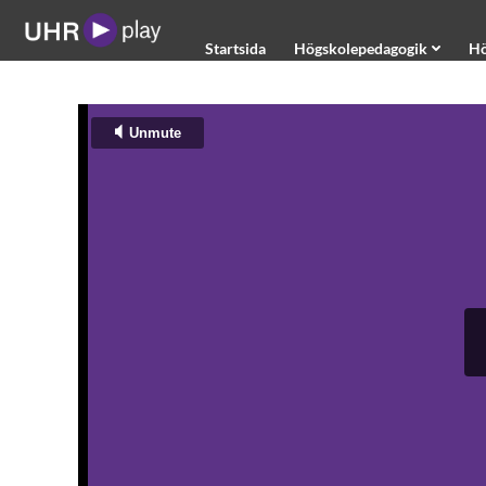
Startsida
Startsida
Högskolepedagogik
Hö
Högskolepedagogik
Högskolestudier
Internationellt
UHR