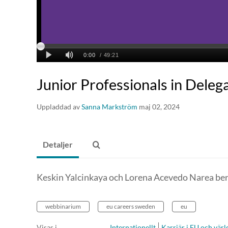
Junior Professionals in Deleg
Uppladdad av
Sanna Markström
maj 02, 2024
Detaljer
Keskin Yalcinkaya och Lorena Acevedo Narea be
webbinarium
eu careers sweden
eu
Visas i
Internationellt
Karriär i EU och vär