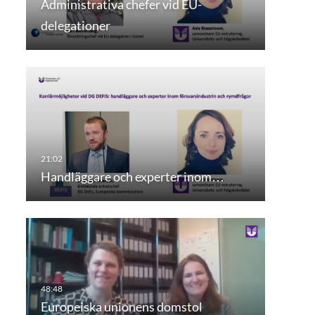
Administrativa chefer vid EU-
delegationer
Handläggare och experter inom…
Europeiska unionens domstol