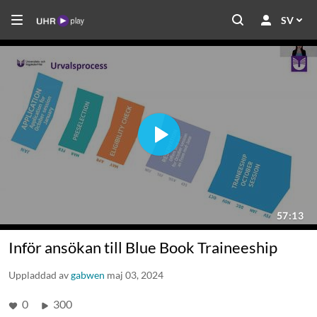
SV
Inför ansökan till Blue Book Traineeship
Uppladdad av
gabwen
maj 03, 2024
0
300