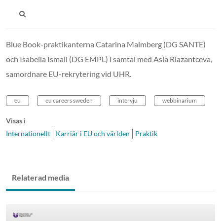
Blue Book-praktikanterna Catarina Malmberg (DG SANTE)
och Isabella Ismail (DG EMPL) i samtal med Asia Riazantceva,
samordnare EU-rekrytering vid UHR.
eu
eu careers sweden
intervju
webbinarium
Visas i
Internationellt
Karriär i EU och världen
Praktik
Relaterad media