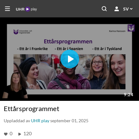
SV
Ettårsprogrammet
Uppladdad av
UHR play
september 01, 2025
0
120