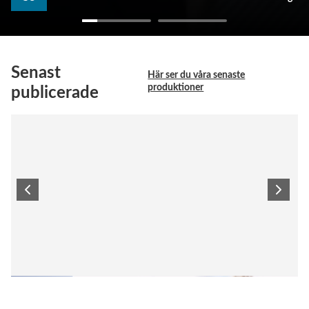
Senast
Här ser du våra senaste
produktioner
publicerade
Nationella eTwinningkonferensen 2025 i samarrangemang med
Erasmus+ (textad)